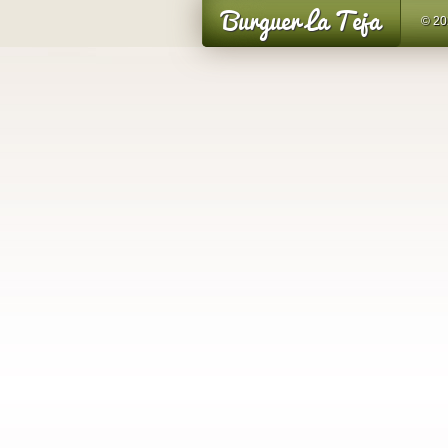
Burguer La Teja
© 20