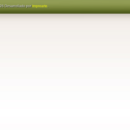
26 Desarrollado por
Imprearte
.