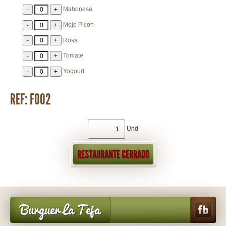
Mahonesa
Mojo Picon
Rosa
Tomate
Yogourt
REF: F002
Und
RESTAURANTE CERRADO
Burguer La Teja