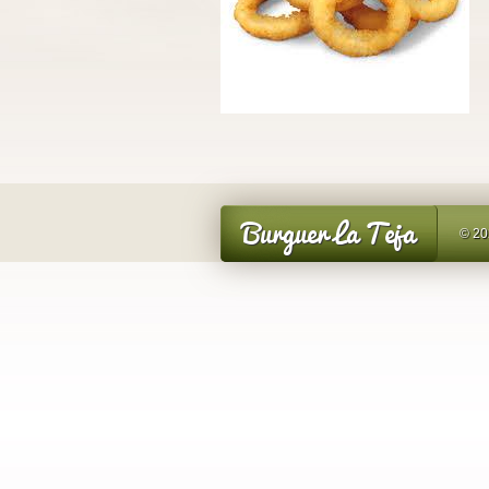
Burguer La Teja
© 20