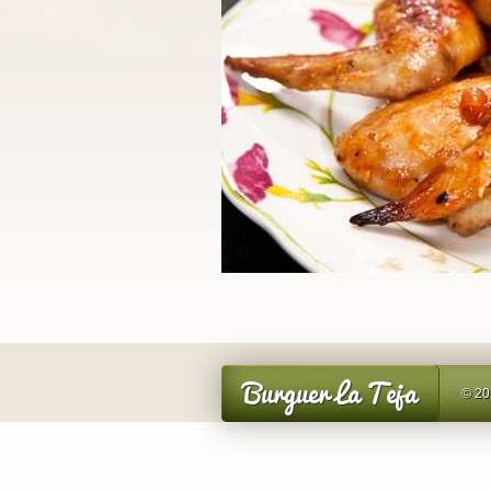
Burguer La Teja
© 20